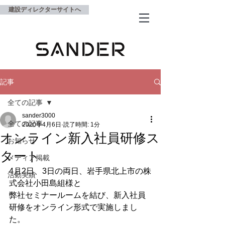
建設ディレクターサイトへ
記事
全ての記事
sander3000
全ての記事
2020年4月6日
読了時間: 1分
オンライン新入社員研修ス
お知らせ
タート
メディア掲載
4月2日、3日の両日、岩手県北上市の株
活動実績
式会社小田島組様と
弊社セミナールームを結び、新入社員
研修をオンライン形式で実施しまし
た。